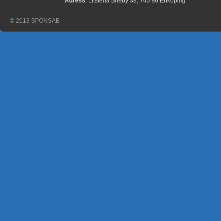
Adress
: Litslena Sneby 38, 745 96 Enköping
© 2013 SPONSAB