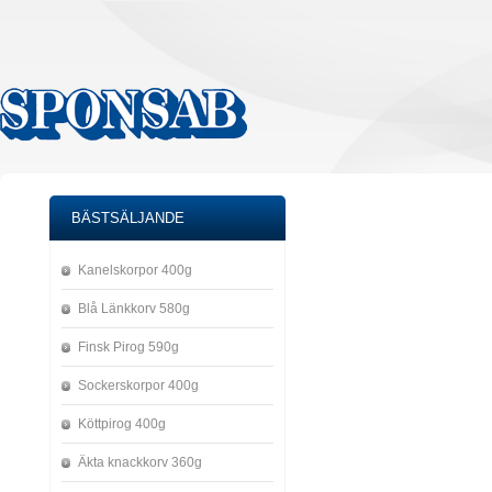
BÄSTSÄLJANDE
Kanelskorpor 400g
Blå Länkkorv 580g
Finsk Pirog 590g
Sockerskorpor 400g
Köttpirog 400g
Äkta knackkorv 360g