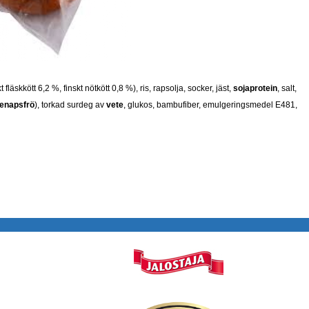
kt fläskkött 6,2 %, finskt nötkött 0,8 %), ris, rapsolja, socker, jäst,
sojaprotein
, salt,
enapsfrö
), torkad surdeg av
vete
, glukos, bambufiber, emulgeringsmedel E481,