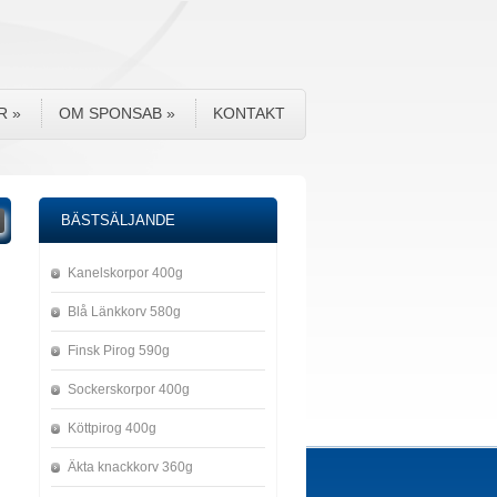
R
»
OM SPONSAB
»
KONTAKT
BÄSTSÄLJANDE
Kanelskorpor 400g
Blå Länkkorv 580g
Finsk Pirog 590g
Sockerskorpor 400g
Köttpirog 400g
Äkta knackkorv 360g