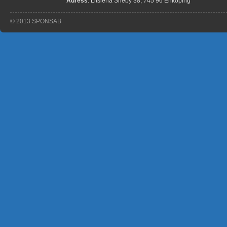
Adress
: Litslena Sneby 38, 745 96 Enköping
© 2013 SPONSAB