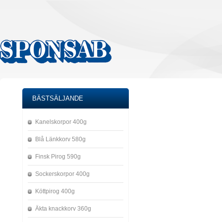
BÄSTSÄLJANDE
Kanelskorpor 400g
Blå Länkkorv 580g
Finsk Pirog 590g
Sockerskorpor 400g
Köttpirog 400g
Äkta knackkorv 360g