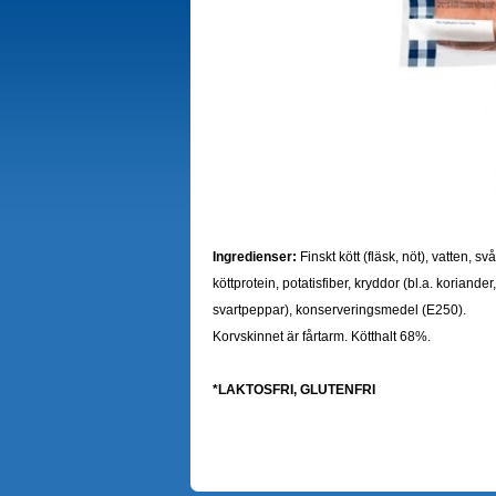
Ingredienser:
Finskt kött (fläsk, nöt), vatten, s
köttprotein, potatisfiber, kryddor (bl.a. koriand
svartpeppar), konserveringsmedel (E250).
Korvskinnet är fårtarm.
Kötthalt 68%.
*LAKTOSFRI, GLUTENFRI