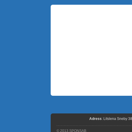
Adress
: Litslena Sneby 3
© 2013 SPONSAB