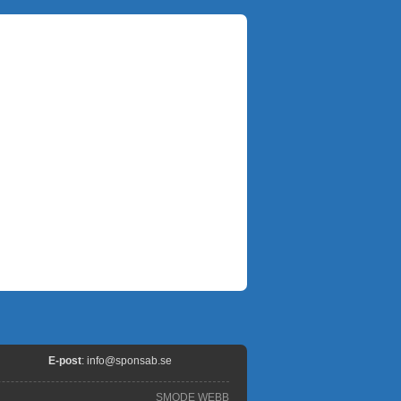
E-post
:
info@sponsab.se
SMODE WEBB