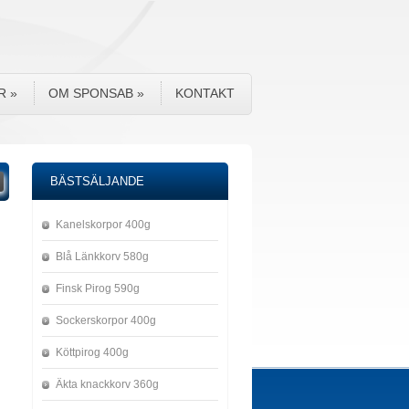
R
»
OM SPONSAB
»
KONTAKT
BÄSTSÄLJANDE
Kanelskorpor 400g
Blå Länkkorv 580g
Finsk Pirog 590g
Sockerskorpor 400g
Köttpirog 400g
Äkta knackkorv 360g