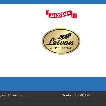
8, 745 96 Enköping
Telefon
: 0171-313 90