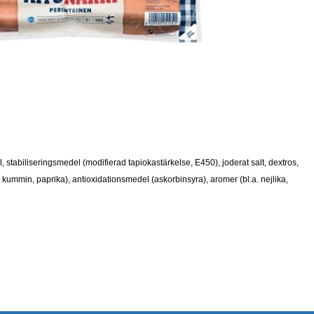
vål, stabiliseringsmedel (modifierad tapiokastärkelse, E450), joderat salt, dextros,
er, kummin, paprika), antioxidationsmedel (askorbinsyra), aromer (bl.a. nejlika,