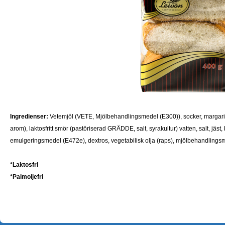
Ingredienser:
Vetemjöl (VETE, Mjölbehandlingsmedel (E300)), socker, margarin (r
arom), laktosfritt smör (pastöriserad GRÄDDE, salt, syrakultur) vatten, salt, j
emulgeringsmedel (E472e), dextros, vegetabilisk olja (raps), mjölbehandlings
*Laktosfri
*Palmoljefri