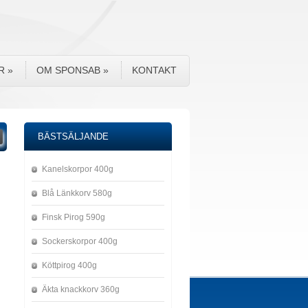
R
»
OM SPONSAB
»
KONTAKT
BÄSTSÄLJANDE
Kanelskorpor 400g
Blå Länkkorv 580g
Finsk Pirog 590g
Sockerskorpor 400g
Köttpirog 400g
Äkta knackkorv 360g