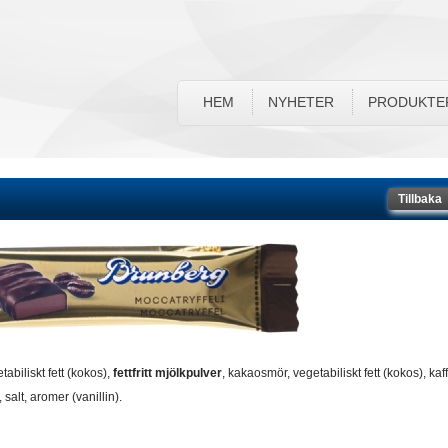
HEM
NYHETER
PRODUKTE
Tillbaka
biliskt fett (kokos),
fettfritt mjölkpulver
, kakaosmör, vegetabiliskt fett (kokos), kaff
, salt, aromer (vanillin).