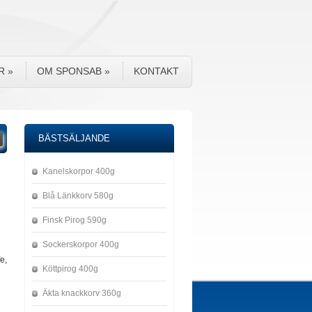
R
»
OM SPONSAB
»
KONTAKT
BÄSTSÄLJANDE
Kanelskorpor 400g
Blå Länkkorv 580g
Finsk Pirog 590g
Sockerskorpor 400g
e,
Köttpirog 400g
Äkta knackkorv 360g