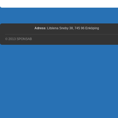
Adress
: Litslena Sneby 38, 745 96 Enköping
© 2013 SPONSAB