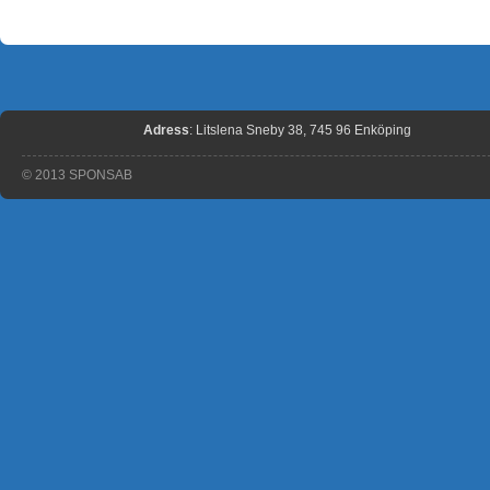
Adress
: Litslena Sneby 38, 745 96 Enköping
© 2013 SPONSAB