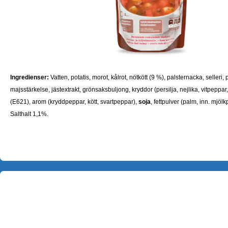
Ingredienser:
Vatten, potatis, morot, kålrot, nötkött (9 %), palsternacka, selleri, 
majsstärkelse, jästextrakt, grönsaksbuljong, kryddor (persilja, nejlika, vitpeppar
(E621), arom (kryddpeppar, kött, svartpeppar),
soja
, fettpulver (palm, inn. mjöl
Salthalt 1,1%.