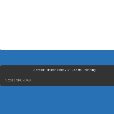
Adress
: Litslena Sneby 38, 745 96 Enköping
© 2013 SPONSAB