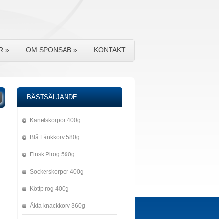
R
»
OM SPONSAB
»
KONTAKT
BÄSTSÄLJANDE
Kanelskorpor 400g
Blå Länkkorv 580g
Finsk Pirog 590g
Sockerskorpor 400g
Köttpirog 400g
Äkta knackkorv 360g