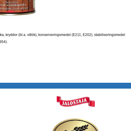
tika, kryddor (bl.a. vitlök), konserveringsmedel (E211, E202), stabiliseringsmedel
954).