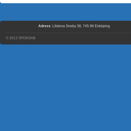
Adress
: Litslena Sneby 38, 745 96 Enköping
© 2013 SPONSAB