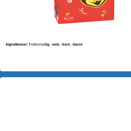
Ingredienser:
Fullkorns
råg
, -
vete
, -
korn
, -
havre
.