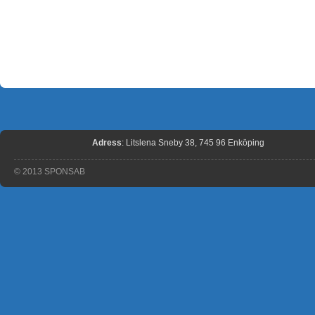
Adress
: Litslena Sneby 38, 745 96 Enköping
© 2013 SPONSAB