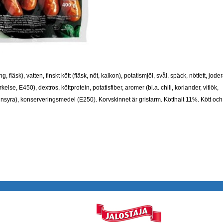
 fläsk), vatten, finskt kött (fläsk, nöt, kalkon), potatismjöl, svål, späck, nötfett, joder
else, E450), dextros, köttprotein, potatisfiber, aromer (bl.a. chili, koriander, vitlök,
nsyra), konserveringsmedel (E250). Korvskinnet är gristarm. Kötthalt 11%. Kött och