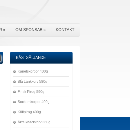
R
»
OM SPONSAB
»
KONTAKT
BÄSTSÄLJANDE
Kanelskorpor 400g
Blå Länkkorv 580g
Finsk Pirog 590g
Sockerskorpor 400g
Köttpirog 400g
Äkta knackkorv 360g