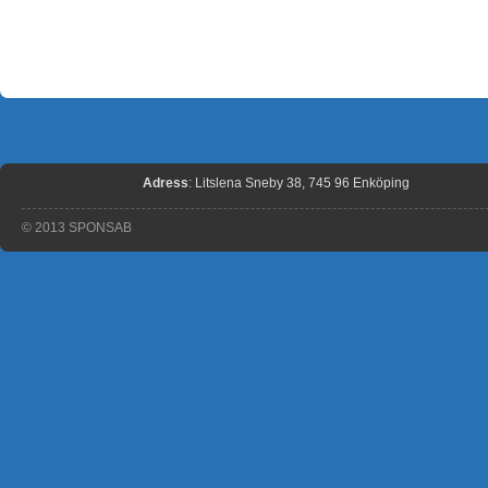
Adress
: Litslena Sneby 38, 745 96 Enköping
© 2013 SPONSAB