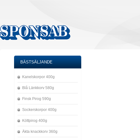
BÄSTSÄLJANDE
Kanelskorpor 400g
Blå Länkkorv 580g
Finsk Pirog 590g
Sockerskorpor 400g
Köttpirog 400g
Äkta knackkorv 360g