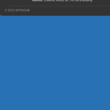
Adress
: Litslena Sneby 38, 745 96 Enköping
© 2013 SPONSAB