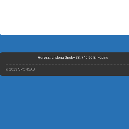
Adress
: Litslena Sneby 38, 745 96 Enköping
© 2013 SPONSAB