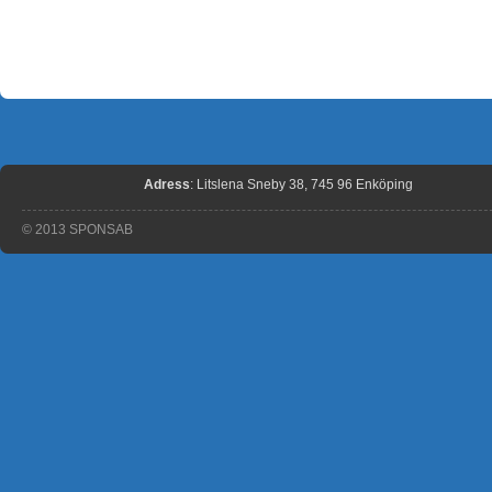
Adress
: Litslena Sneby 38, 745 96 Enköping
© 2013 SPONSAB