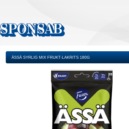
ÄSSÄ SYRLIG MIX FRUKT-LAKRITS 180G