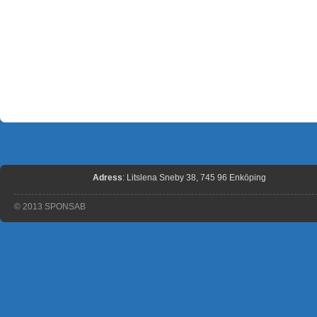
Adress
: Litslena Sneby 38, 745 96 Enköping
© 2013 SPONSAB