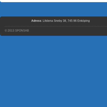
Adress
: Litslena Sneby 38, 745 96 Enköping
© 2013 SPONSAB