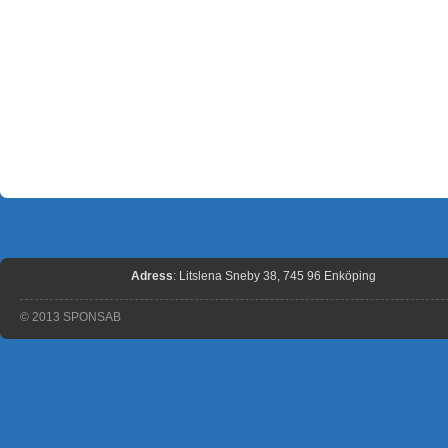
Adress
: Litslena Sneby 38, 745 96 Enköping
© 2013 SPONSAB