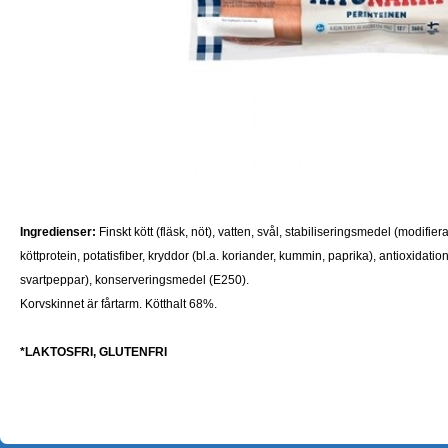
Ingredienser:
Finskt kött (fläsk, nöt), vatten, svål, stabiliseringsmedel (modifier
köttprotein, potatisfiber, kryddor (bl.a. koriander, kummin, paprika), antioxidati
svartpeppar), konserveringsmedel (E250).
Korvskinnet är fårtarm.
Kötthalt 68%.
*LAKTOSFRI, GLUTENFRI