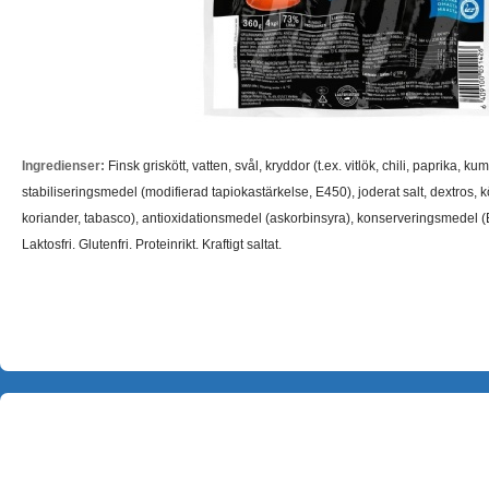
Ingredienser:
Finsk griskött, vatten, svål, kryddor (t.ex. vitlök, chili, paprika,
stabiliseringsmedel (modifierad tapiokastärkelse, E450), joderat salt, dextros, kö
koriander, tabasco), antioxidationsmedel (askorbinsyra), konserveringsmedel (E
Laktosfri. Glutenfri. Proteinrikt. Kraftigt saltat.