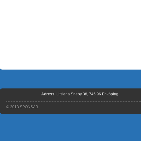
Adress
: Litslena Sneby 38, 745 96 Enköping
© 2013 SPONSAB