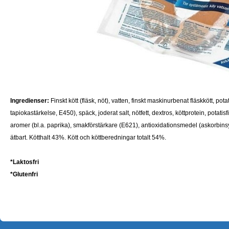
Ingredienser:
Finskt kött (fläsk, nöt), vatten, finskt maskinurbenat fläskkött, pot
tapiokastärkelse, E450), späck, joderat salt, nötfett, dextros, köttprotein, potatisf
aromer (bl.a. paprika), smakförstärkare (E621), antioxidationsmedel (askorbins
ätbart. Kötthalt 43%. Kött och köttberedningar totalt 54%.
*Laktosfri
*
Glutenfri