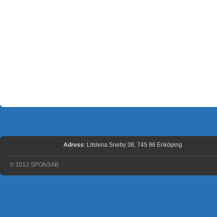
Adress
: Litslena Sneby 38, 745 96 Enköping
© 2013 SPONSAB