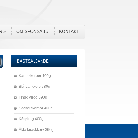
R
»
OM SPONSAB
»
KONTAKT
BÄSTSÄLJANDE
Kanelskorpor 400g
Blå Länkkorv 580g
Finsk Pirog 590g
Sockerskorpor 400g
Köttpirog 400g
Äkta knackkorv 360g