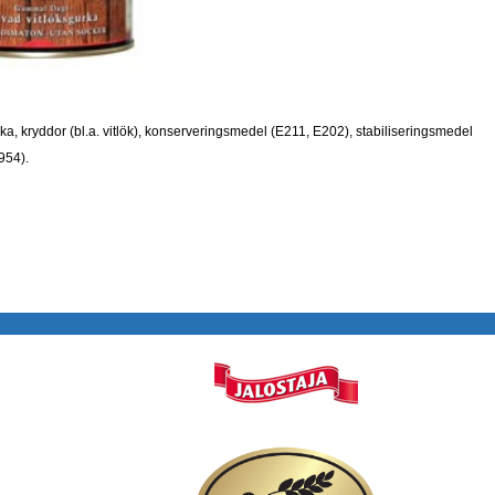
tika, kryddor (bl.a. vitlök), konserveringsmedel (E211, E202), stabiliseringsmedel
954).