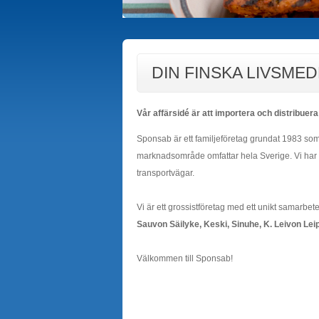
DIN FINSKA LIVSM
Vår affärsidé är att importera och distribuera
Sponsab är ett familjeföretag grundat 1983 som 
marknadsområde omfattar hela Sverige. Vi har et
transportvägar.
Vi är ett grossistföretag med ett unikt samarb
Sauvon Säilyke, Keski, Sinuhe, K. Leivon Le
Välkommen till Sponsab!