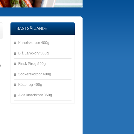
BÄSTSÄLJANDE
Kanelskorpor 400g
Blå Länkkorv 580g
Finsk Pirog 590g
a
Sockerskorpor 400g
Köttpirog 400g
Äkta knackkorv 360g