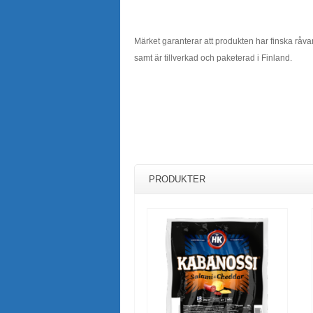
Märket garanterar att produkten har finska råva
samt är tillverkad och paketerad i Finland.
PRODUKTER