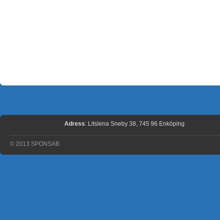
Adress
: Litslena Sneby 38, 745 96 Enköping
© 2013 SPONSAB