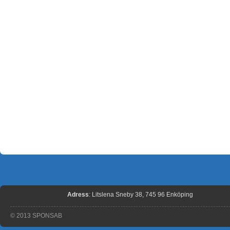
Adress
: Litslena Sneby 38, 745 96 Enköping
© 2013 SPONSAB