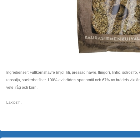
Ingredienser: Fullkornshavre (mjöl, kli, pressad havre, flingor), linfrö, solrosfrö, ku
rapsolja, sockerbetfiber. 100% av brödets spannmål och 67% av brödets vikt är
vete, råg och korn.
Laktosfri.