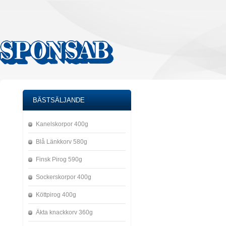
BÄSTSÄLJANDE
Kanelskorpor 400g
Blå Länkkorv 580g
Finsk Pirog 590g
Sockerskorpor 400g
Köttpirog 400g
Äkta knackkorv 360g