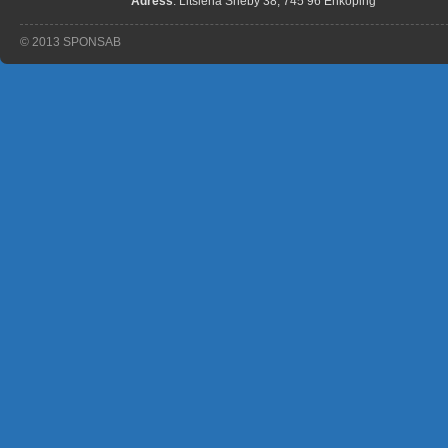
Adress
: Litslena Sneby 38, 745 96 Enköping
© 2013 SPONSAB