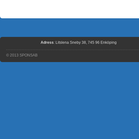
Adress
: Litslena Sneby 38, 745 96 Enköping
© 2013 SPONSAB