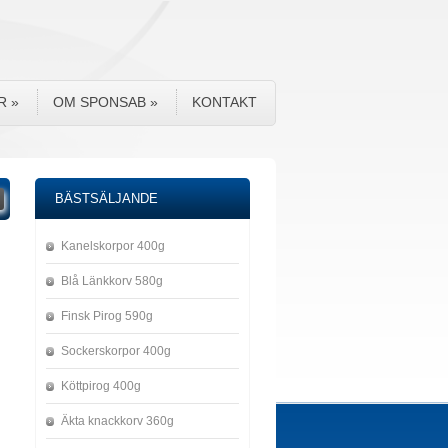
R
»
OM SPONSAB
»
KONTAKT
BÄSTSÄLJANDE
Kanelskorpor 400g
Blå Länkkorv 580g
Finsk Pirog 590g
Sockerskorpor 400g
Köttpirog 400g
Äkta knackkorv 360g