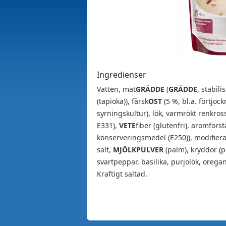
Ingredienser
Vatten, mat
GRÄDDE
(
GRÄDDE
, stabil
(tapioka)), färsk
OST
(5 %, bl.a. förtjo
syrningskultur), lök, varmrökt renkross
E331),
VETE
fiber (glutenfri), aromförst
konserveringsmedel (E250)), modifierad
salt,
MJÖLKPULVER
(palm), kryddor (pe
svartpeppar, basilika, purjolök, oregan
Kraftigt saltad.