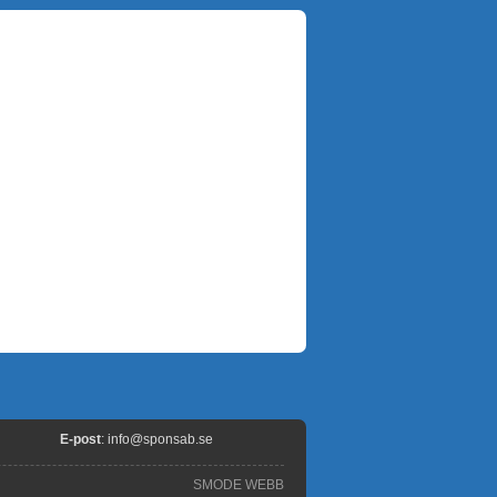
E-post
:
info@sponsab.se
SMODE WEBB