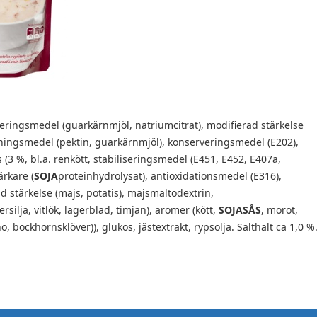
iseringsmedel (guarkärnmjöl, natriumcitrat), modifierad stärkelse
ckningsmedel (pektin, guarkärnmjöl), konserveringsmedel (E202),
 (3 %, bl.a. renkött, stabiliseringsmedel (E451, E452, E407a,
ärkare (
SOJA
proteinhydrolysat), antioxidationsmedel (E316),
 stärkelse (majs, potatis), majsmaltodextrin,
rsilja, vitlök, lagerblad, timjan), aromer (kött,
SOJASÅS
, morot,
o, bockhornsklöver)), glukos, jästextrakt, rypsolja. Salthalt ca 1,0 %