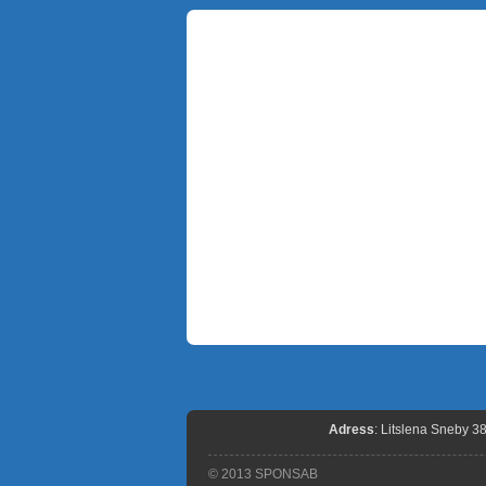
Adress
: Litslena Sneby 3
© 2013 SPONSAB