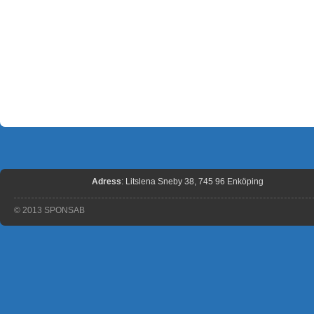
Adress
: Litslena Sneby 38, 745 96 Enköping
© 2013 SPONSAB