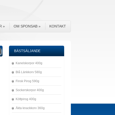
R
»
OM SPONSAB
»
KONTAKT
BÄSTSÄLJANDE
Kanelskorpor 400g
Blå Länkkorv 580g
Finsk Pirog 590g
Sockerskorpor 400g
Köttpirog 400g
Äkta knackkorv 360g