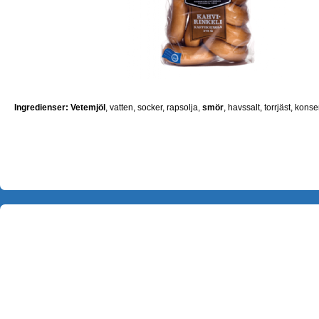
Ingredienser: V
etemjöl
, vatten, socker, rapsolja,
smör
, havssalt, torrjäst, kon