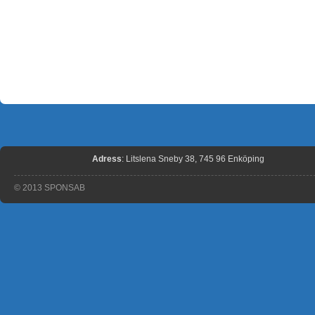
Adress
: Litslena Sneby 38, 745 96 Enköping
© 2013 SPONSAB