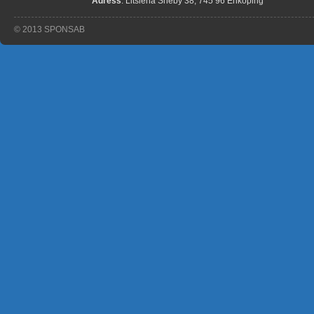
Adress
: Litslena Sneby 38, 745 96 Enköping
© 2013 SPONSAB