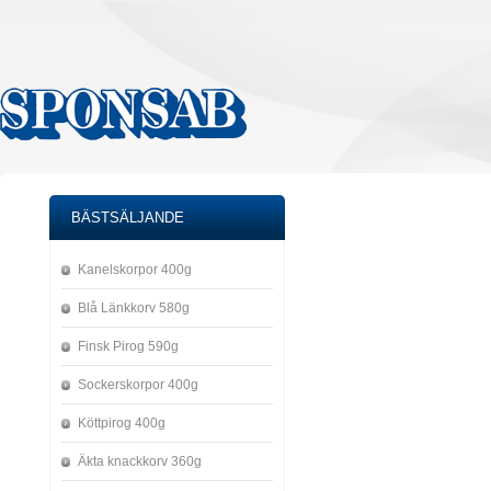
BÄSTSÄLJANDE
Kanelskorpor 400g
Blå Länkkorv 580g
Finsk Pirog 590g
Sockerskorpor 400g
Köttpirog 400g
Äkta knackkorv 360g