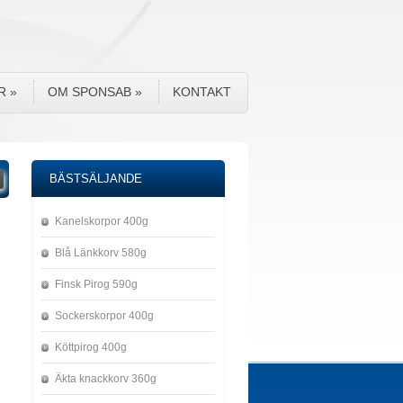
R
»
OM SPONSAB
»
KONTAKT
BÄSTSÄLJANDE
Kanelskorpor 400g
Blå Länkkorv 580g
Finsk Pirog 590g
Sockerskorpor 400g
Köttpirog 400g
Äkta knackkorv 360g