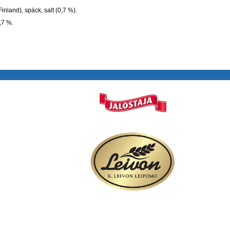
(Finland), späck, salt (0,7 %).
,7 %.