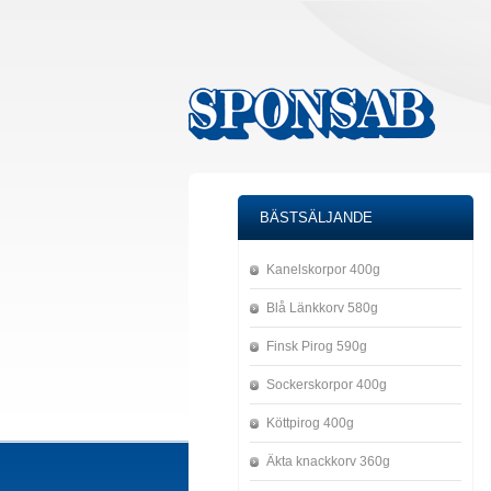
BÄSTSÄLJANDE
Kanelskorpor 400g
Blå Länkkorv 580g
Finsk Pirog 590g
Sockerskorpor 400g
Köttpirog 400g
Äkta knackkorv 360g