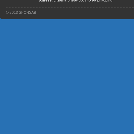
Adress
: Litslena Sneby 38, 745 96 Enköping
© 2013 SPONSAB