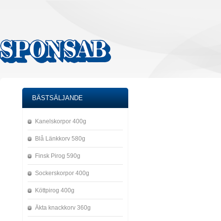
BÄSTSÄLJANDE
Kanelskorpor 400g
Blå Länkkorv 580g
Finsk Pirog 590g
Sockerskorpor 400g
Köttpirog 400g
Äkta knackkorv 360g