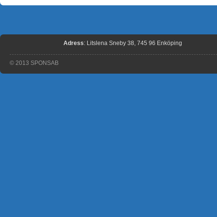
Adress
: Litslena Sneby 38, 745 96 Enköping
© 2013 SPONSAB