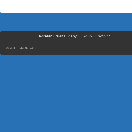
Adress
: Litslena Sneby 38, 745 96 Enköping
© 2013 SPONSAB