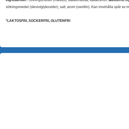
Ingredienser:
Sötningsmedel (maltitol), kakaomassa, kakaosmör,
laktosfritt m
sötningsmedel (steviolglykosider), salt, arom (vanillin). Kan innehålla spår av 
*LAKTOSFRI, SOCKERFRI, GLUTENFRI