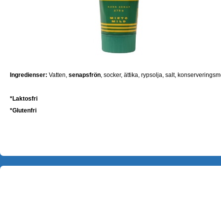
Ingredienser:
Vatten,
senapsfrön
, socker, ättika, rypsolja, salt, konserverings
*
Laktosfri
*
Glutenfri