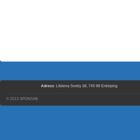
Adress
: Litslena Sneby 38, 745 96 Enköping
© 2013 SPONSAB