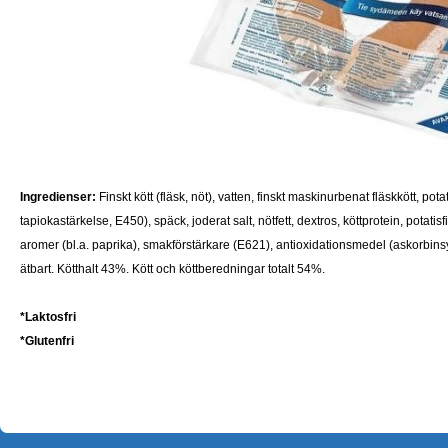
Ingredienser:
Finskt kött (fläsk, nöt), vatten, finskt maskinurbenat fläskkött, pot
tapiokastärkelse, E450), späck, joderat salt, nötfett, dextros, köttprotein, potatisf
aromer (bl.a. paprika), smakförstärkare (E621), antioxidationsmedel (askorbins
ätbart. Kötthalt 43%. Kött och köttberedningar totalt 54%.
*Laktosfri
*
Glutenfri