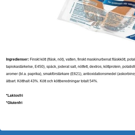
Ingredienser:
Finskt kött (fläsk, nöt), vatten, finskt maskinurbenat fläskkött, pot
tapiokastärkelse, E450), späck, joderat salt, nötfett, dextros, köttprotein, potatisf
aromer (bl.a. paprika), smakförstärkare (E621), antioxidationsmedel (askorbins
ätbart. Kötthalt 43%. Kött och köttberedningar totalt 54%.
*Laktosfri
*
Glutenfri