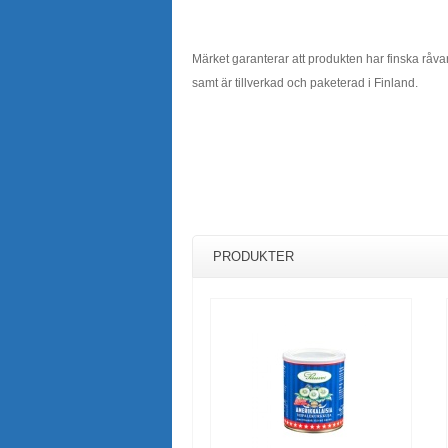
Märket garanterar att produkten har finska råva
samt är tillverkad och paketerad i Finland.
PRODUKTER