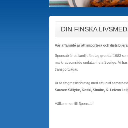
DIN FINSKA LIVSM
Vår affärsidé är att importera och distribuera
Sponsab är ett familjeföretag grundat 1983 som 
marknadsområde omfattar hela Sverige. Vi har et
transportvägar.
Vi är ett grossistföretag med ett unikt samarb
Sauvon Säilyke, Keski, Sinuhe, K. Leivon Le
Välkommen till Sponsab!