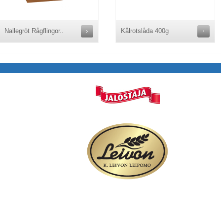
Nallegröt Rågflingor..
Kålrotslåda 400g