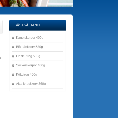
BÄSTSÄLJANDE
Kanelskorpor 400g
Blå Länkkorv 580g
Finsk Pirog 590g
a
Sockerskorpor 400g
Köttpirog 400g
Äkta knackkorv 360g