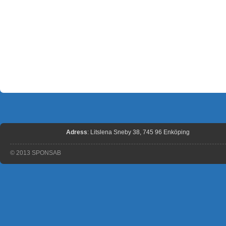
Adress
: Litslena Sneby 38, 745 96 Enköping
© 2013 SPONSAB