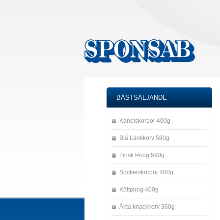
BÄSTSÄLJANDE
Kanelskorpor 400g
Blå Länkkorv 580g
Finsk Pirog 590g
Sockerskorpor 400g
Köttpirog 400g
Äkta knackkorv 360g