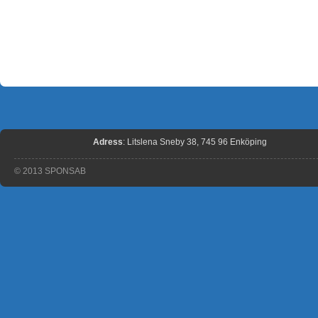
Adress
: Litslena Sneby 38, 745 96 Enköping
© 2013 SPONSAB