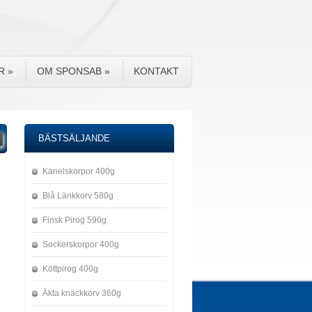
R
»
OM SPONSAB
»
KONTAKT
BÄSTSÄLJANDE
Kanelskorpor 400g
Blå Länkkorv 580g
Finsk Pirog 590g
Sockerskorpor 400g
Köttpirog 400g
Äkta knackkorv 360g