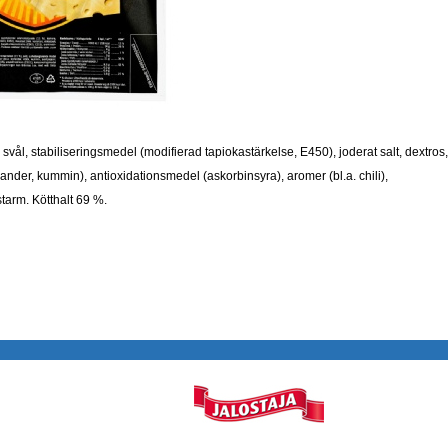
 svål, stabiliseringsmedel (modifierad tapiokastärkelse, E450), joderat salt, dextros,
koriander, kummin), antioxidationsmedel (askorbinsyra), aromer (bl.a. chili),
tarm. Kötthalt 69 %.