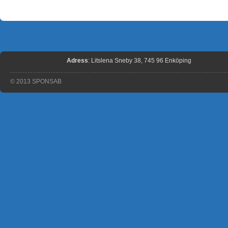
Adress
: Litslena Sneby 38, 745 96 Enköping
© 2013 SPONSAB